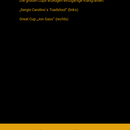
Die großen Cups erzeugen einzigartige Klangfarben.
„Sergio Carolino`s Toadstool“ (links)
Great Cup „Jon Sass“ (rechts)